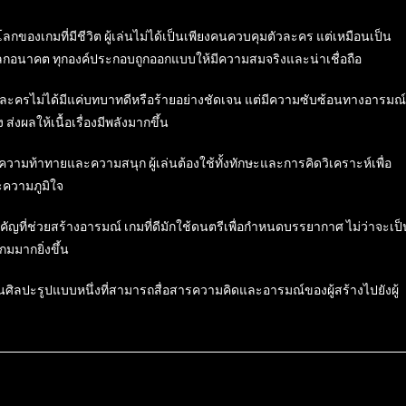
ลกของเกมที่มีชีวิต ผู้เล่นไม่ได้เป็นเพียงคนควบคุมตัวละคร แต่เหมือนเป็น
โลกอนาคต ทุกองค์ประกอบถูกออกแบบให้มีความสมจริงและน่าเชื่อถือ
ิ ตัวละครไม่ได้มีแค่บทบาทดีหรือร้ายอย่างชัดเจน แต่มีความซับซ้อนทางอารมณ์
่งผลให้เนื้อเรื่องมีพลังมากขึ้น
ามท้าทายและความสนุก ผู้เล่นต้องใช้ทั้งทักษะและการคิดวิเคราะห์เพื่อ
ะความภูมิใจ
ี่ช่วยสร้างอารมณ์ เกมที่ดีมักใช้ดนตรีเพื่อกำหนดบรรยากาศ ไม่ว่าจะเป็
กมมากยิ่งขึ้น
ลงานศิลปะรูปแบบหนึ่งที่สามารถสื่อสารความคิดและอารมณ์ของผู้สร้างไปยังผู้