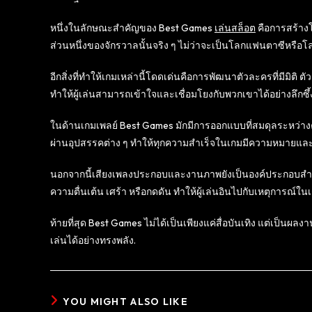
หนึ่งในลักษณะสำคัญของ Best Games
เล่นสล็อต
คือการสร้างโ
ส่วนหนึ่งของจักรวาลนั้นจริง ๆ ไม่ว่าจะเป็นโลกแฟนตาซีหรือ
อีกสิ่งที่ทำให้เกมเหล่านี้โดดเด่นคือการพัฒนาตัวละครที่มีมิต
ทำให้ผู้เล่นสามารถเข้าใจและเชื่อมโยงกับพวกเขาได้อย่างลึกซึ้ง ส
ในด้านเกมเพลย์ Best Games มักมีการออกแบบที่สมดุลระหว่างคว
ผ่านอุปสรรคต่าง ๆ ทำให้ทุกความสำเร็จในเกมมีความหมายแล
นอกจากนี้เสียงเพลงประกอบและงานภาพยังเป็นองค์ประกอบสำคัญท
ความตื่นเต้น เศร้า หรือกดดัน ทำให้ผู้เล่นอินไปกับเหตุการณ์ในเ
ท้ายที่สุด Best Games ไม่ได้เป็นเพียงแค่สื่อบันเทิง แต่เป็นผ
เล่นได้อย่างทรงพลัง.
YOU MIGHT ALSO LIKE