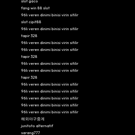
slot gaco
fang win 88 slot
96lı veren dinimi binisi virin sitilir
slot cipit88
96lı veren dinimi binisi virin sitilir
tapir 328
96lı veren dinimi binisi virin sitilir
96lı veren dinimi binisi virin sitilir
tapir 328
96lı veren dinimi binisi virin sitilir
96lı veren dinimi binisi virin sitilir
tapir 328
96lı veren dinimi binisi virin sitilir
96lı veren dinimi binisi virin sitilir
96lı veren dinimi binisi virin sitilir
96lı veren dinimi binisi virin sitilir
96lı veren dinimi binisi virin sitilir
해외야구중계
junitoto alternatif
sarang777