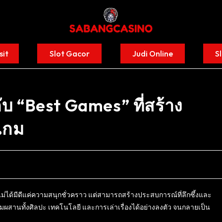
sit
Slot Gacor
Judi Online
S
บ “Best Games” ที่สร้าง
เกม
มที่ไม่ได้มีดีแค่ความสนุกชั่วคราว แต่สามารถสร้างประสบการณ์ที่ลึกซึ้งและ
มผสานทั้งศิลปะ เทคโนโลยี และการเล่าเรื่องได้อย่างลงตัว จนกลายเป็น