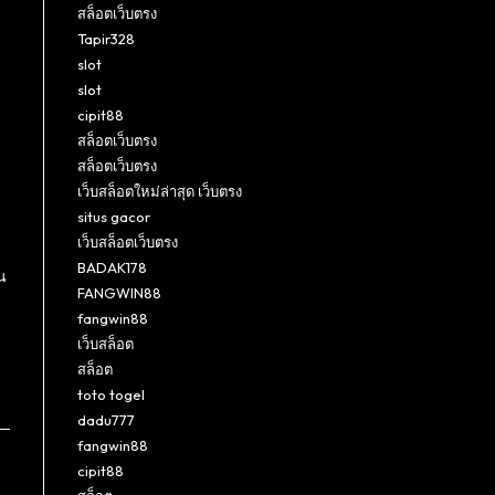
สล็อตเว็บตรง
Tapir328
slot
slot
cipit88
สล็อตเว็บตรง
สล็อตเว็บตรง
เว็บสล็อตใหม่ล่าสุด เว็บตรง
situs gacor
เว็บสล็อตเว็บตรง
BADAK178
น
FANGWIN88
fangwin88
เว็บสล็อต
สล็อต
toto togel
dadu777
fangwin88
cipit88