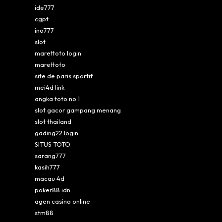
ide777
cgpt
ino777
slot
marettoto login
marettoto
site de paris sportif
mei4d link
angka toto no 1
slot gacor gampang menang
slot thailand
gading22 login
SITUS TOTO
sarang777
kasih777
macau 4d
poker88 idn
agen casino online
stm88