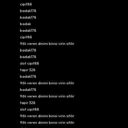
cipit88
badak178
badak178
badak
badak178
cipit88
96lı veren dinimi binisi virin sitilir
badak178
badak178
slot cipit88
tapir 328
badak178
96lı veren dinimi binisi virin sitilir
badak178
96lı veren dinimi binisi virin sitilir
tapir 328
slot cipit88
96lı veren dinimi binisi virin sitilir
96lı veren dinimi binisi virin sitilir