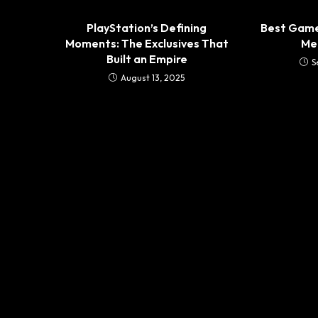
PlayStation’s Defining
Best Game
Moments: The Exclusives That
Me
Built an Empire
S
August 13, 2025