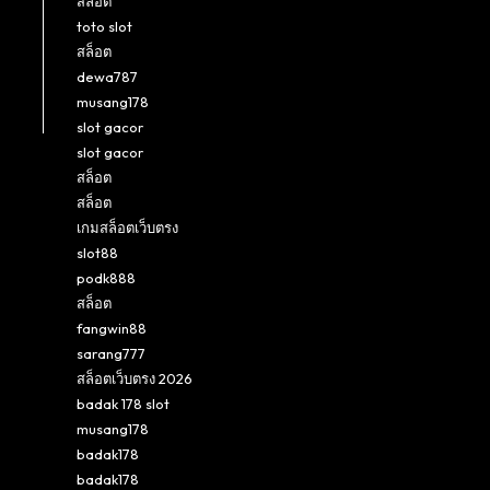
สล็อต
toto slot
สล็อต
dewa787
musang178
slot gacor
slot gacor
สล็อต
สล็อต
เกมสล็อตเว็บตรง
slot88
podk888
สล็อต
fangwin88
sarang777
สล็อตเว็บตรง 2026
badak 178 slot
musang178
badak178
badak178