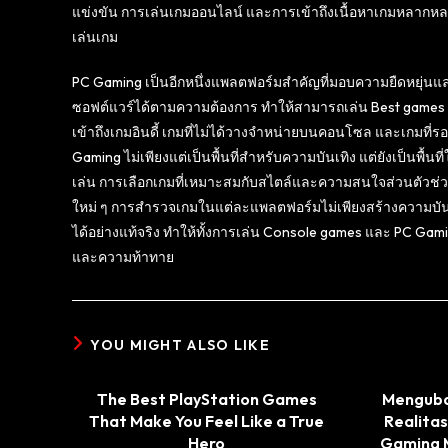
แข่งขัน การเล่นเกมออนไลน์ และการเข้าถึงเนื้อหาเกมหลากหลา
เล่นเกม
PC Gaming เป็นอีกหนึ่งแพลตฟอร์มสำคัญที่มอบความยืดหยุ่นและ
ซอฟต์แวร์ได้ตามความต้องการ ทำให้สามารถเล่น Best games ใ
เข้าถึงเกมอินดี้ เกมที่ไม่ได้วางจำหน่ายบนคอนโซล และเกมที่ร
Gaming ไม่เพียงแต่เป็นพื้นที่สำหรับความบันเทิง แต่ยังเป็นพื้
เล่น การเลือกเกมที่เหมาะสมกับสไตล์และความสนใจส่วนตัวช่วยให
ใหม่ ๆ การสำรวจเกมในแต่ละแพลตฟอร์มไม่เพียงสร้างความบันเ
ได้อย่างแท้จริง ทำให้ทั้งการเล่น Console games และ PC G
และความท้าทาย
YOU MIGHT ALSO LIKE
The Best PlayStation Games
Mengubah
That Make You Feel Like a True
Realitas
Hero
Gaming 