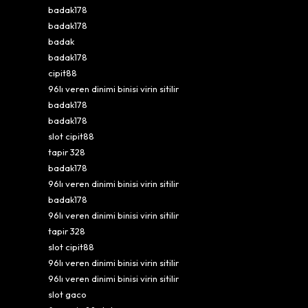
badak178
badak178
badak
badak178
cipit88
96lı veren dinimi binisi virin sitilir
badak178
badak178
slot cipit88
tapir 328
badak178
96lı veren dinimi binisi virin sitilir
badak178
96lı veren dinimi binisi virin sitilir
tapir 328
slot cipit88
96lı veren dinimi binisi virin sitilir
96lı veren dinimi binisi virin sitilir
slot gaco