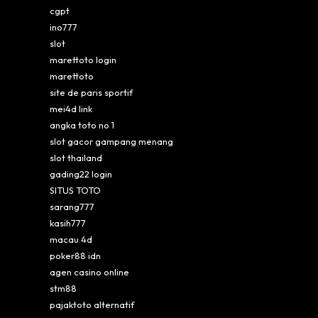
cgpt
ino777
slot
marettoto login
marettoto
site de paris sportif
mei4d link
angka toto no 1
slot gacor gampang menang
slot thailand
gading22 login
SITUS TOTO
sarang777
kasih777
macau 4d
poker88 idn
agen casino online
stm88
pajaktoto alternatif