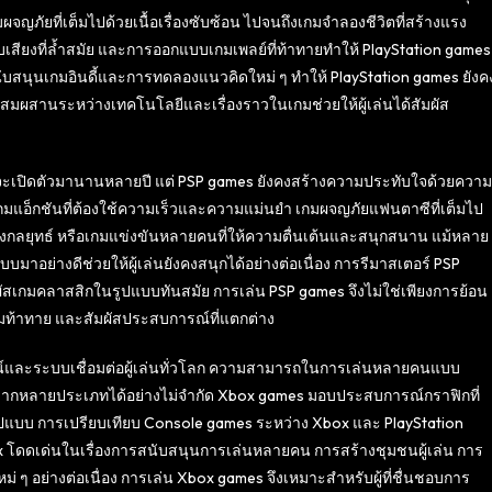
ผจญภัยที่เต็มไปด้วยเนื้อเรื่องซับซ้อน ไปจนถึงเกมจำลองชีวิตที่สร้างแรง
บบเสียงที่ล้ำสมัย และการออกแบบเกมเพลย์ที่ท้าทายทำให้ PlayStation games
นับสนุนเกมอินดี้และการทดลองแนวคิดใหม่ ๆ ทำให้ PlayStation games ยังค
รผสมผสานระหว่างเทคโนโลยีและเรื่องราวในเกมช่วยให้ผู้เล่นได้สัมผัส
าจะเปิดตัวมานานหลายปี แต่ PSP games ยังคงสร้างความประทับใจด้วยความ
แอ็กชันที่ต้องใช้ความเร็วและความแม่นยำ เกมผจญภัยแฟนตาซีที่เต็มไป
เชิงกลยุทธ์ หรือเกมแข่งขันหลายคนที่ให้ความตื่นเต้นและสนุกสนาน แม้หลาย
าอย่างดีช่วยให้ผู้เล่นยังคงสนุกได้อย่างต่อเนื่อง การรีมาสเตอร์ PSP
ัมผัสเกมคลาสสิกในรูปแบบทันสมัย การเล่น PSP games จึงไม่ใช่เพียงการย้อน
วามท้าทาย และสัมผัสประสบการณ์ที่แตกต่าง
์และระบบเชื่อมต่อผู้เล่นทั่วโลก ความสามารถในการเล่นหลายคนแบบ
มหลากหลายประเภทได้อย่างไม่จำกัด Xbox games มอบประสบการณ์กราฟิกที่
รูปแบบ การเปรียบเทียบ Console games ระหว่าง Xbox และ PlayStation
 โดดเด่นในเรื่องการสนับสนุนการเล่นหลายคน การสร้างชุมชนผู้เล่น การ
ๆ อย่างต่อเนื่อง การเล่น Xbox games จึงเหมาะสำหรับผู้ที่ชื่นชอบการ