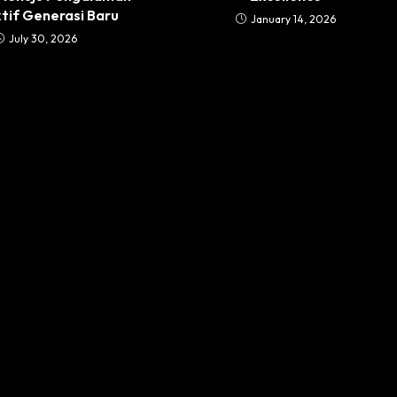
ktif Generasi Baru
January 14, 2026
July 30, 2026