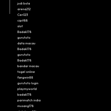
judi bola
arena212
Ceri123
cipit88
slot
Badak178
gurutoto
data macau
Badak178
gurutoto
Badak178
bandar macau
togel online
fangwin88
gurutoto login
playmyworld
badak178
parimatch india
musang178