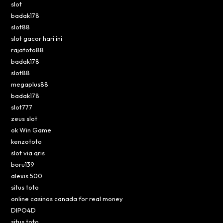
slot
badak178
slot88
slot gacor hari ini
rajatoto88
badak178
slot88
megaplus88
badak178
slot777
zeus slot
ok Win Game
kenzototo
slot via qris
boru139
alexis 500
situs toto
online casinos canada for real money
DIPO4D
situs toto