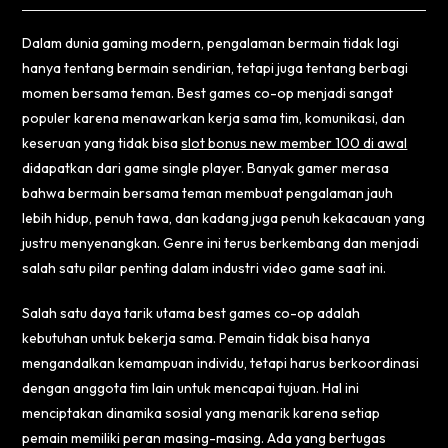
Dalam dunia gaming modern, pengalaman bermain tidak lagi
hanya tentang bermain sendirian, tetapi juga tentang berbagi
momen bersama teman. Best games co-op menjadi sangat
populer karena menawarkan kerja sama tim, komunikasi, dan
keseruan yang tidak bisa
slot bonus new member 100 di awal
didapatkan dari game single player. Banyak gamer merasa
bahwa bermain bersama teman membuat pengalaman jauh
lebih hidup, penuh tawa, dan kadang juga penuh kekacauan yang
justru menyenangkan. Genre ini terus berkembang dan menjadi
salah satu pilar penting dalam industri video game saat ini.
Salah satu daya tarik utama best games co-op adalah
kebutuhan untuk bekerja sama. Pemain tidak bisa hanya
mengandalkan kemampuan individu, tetapi harus berkoordinasi
dengan anggota tim lain untuk mencapai tujuan. Hal ini
menciptakan dinamika sosial yang menarik karena setiap
pemain memiliki peran masing-masing. Ada yang bertugas