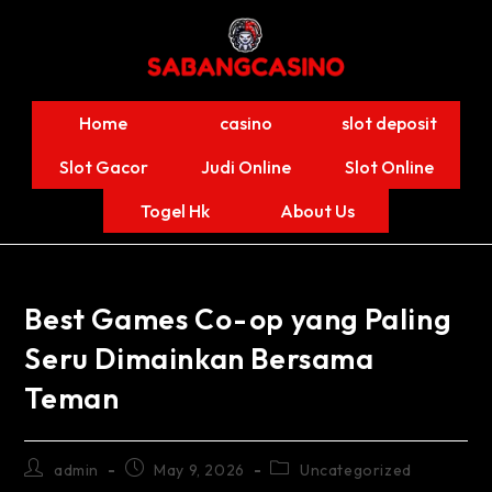
Home
casino
slot deposit
Slot Gacor
Judi Online
Slot Online
Togel Hk
About Us
Best Games Co-op yang Paling
Seru Dimainkan Bersama
Teman
admin
May 9, 2026
Uncategorized