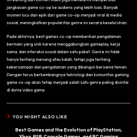
jangkauan game co-op ke audiens yang lebih luas. Banyak
momen lucu dan epik dari game co-op menjadi viral di media
sosial, meningkatkan popularitas genre ini secara keseluruhan.
Pada akhirnya, best games co-op memberikan pengalaman
bermain yang unik karena menggabungkan gameplay, kerja
sama, dan interaksi sosial dalam satu paket. Genre ini tidak
hanya tentang menang atau kalah, tetapi juga tentang
kebersamaan dan pengalaman yang dibangun bersama teman.
Dengan terus berkembangnya teknologi dan komunitas gaming,
game co-op akan tetap menjadi salah satu genre paling dicintai
di dunia video game.
YOU MIGHT ALSO LIKE
Best Games and the Evolution of PlayStation,
Xbox, PSP, Console Games, and PC Gaming