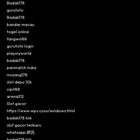
Badak178
gurutoto
Badak178
bandar macau
togel online
fangwin88
gurutoto login
playmyworld
badak178
parimatch india
musang178
slot depo 10k
cipit88
arena212
Slot gacor
https://www.wps.cyou/windows.html
badak178 link
slot gacor terbaru
whatsapp 網頁
badak178 link