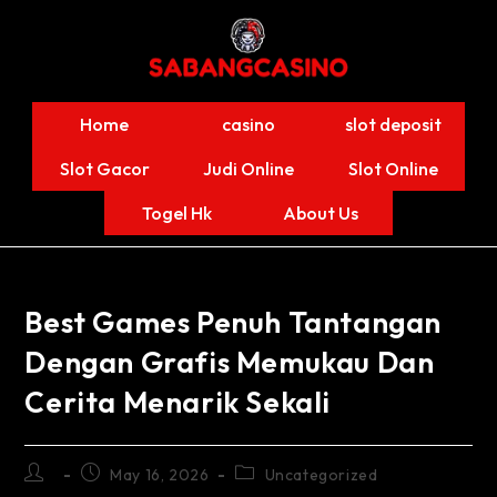
Home
casino
slot deposit
Slot Gacor
Judi Online
Slot Online
Togel Hk
About Us
Best Games Penuh Tantangan
Dengan Grafis Memukau Dan
Cerita Menarik Sekali
May 16, 2026
Uncategorized