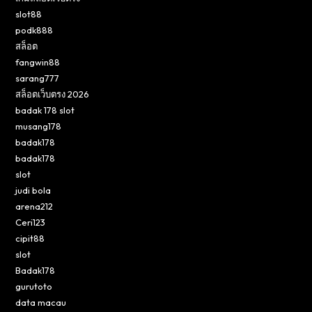
slot88
podk888
สล็อต
fangwin88
sarang777
สล็อตเว็บตรง 2026
badak 178 slot
musang178
badak178
badak178
slot
judi bola
arena212
Ceri123
cipit88
slot
Badak178
gurutoto
data macau