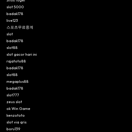
Situs togel
slot 5000
badak178
live123
스포츠무료중계
slot
badak178
slot88
slot gacor hari ini
rajatoto88
badak178
slot88
megaplus88
badak178
slot777
zeus slot
ok Win Game
kenzototo
slot via qris
boru139