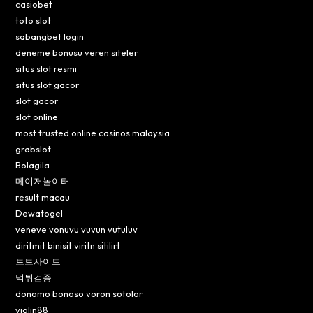
casiobet
toto slot
sabangbet login
deneme bonusu veren siteler
situs slot resmi
situs slot gacor
slot gacor
slot online
most trusted online casinos malaysia
grabslot
Bolagila
메이저놀이터
result macau
Dewatogel
veneve vonuvu vuvun vutuluv
diritmit binisit viritn sitilirt
토토사이트
먹튀검증
donomo bonoso voron sotolor
violin88