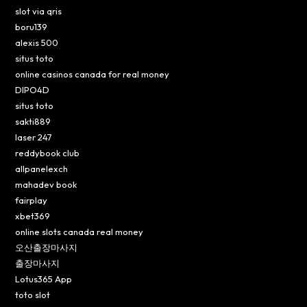
slot via qris
boru139
alexis 500
situs toto
online casinos canada for real money
DIPO4D
situs toto
sakti889
laser 247
reddybook club
allpanelexch
mahadev book
fairplay
xbet369
online slots canada real money
오산출장마사지
출장마사지
Lotus365 App
toto slot