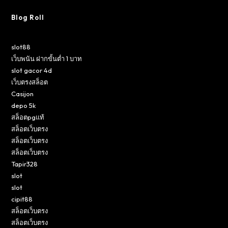
Blog Roll
slot88
เว็บพนัน ฝากขั้นต่ำ 1 บาท
slot gacor 4d
เว็บตรงสล็อต
Casijon
depo 5k
สล็อตpgแท้
สล็อตเว็บตรง
สล็อตเว็บตรง
สล็อตเว็บตรง
Tapir328
slot
slot
cipit88
สล็อตเว็บตรง
สล็อตเว็บตรง