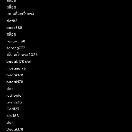
สล็อต
สล็อต
เกมสล็อตเว็บตรง
slot88
podk888
สล็อต
fangwin88
sarang777
สล็อตเว็บตรง 2026
badak 178 slot
musang178
badak178
badak178
slot
judi bola
arena212
Ceri123
cipit88
slot
Badak178