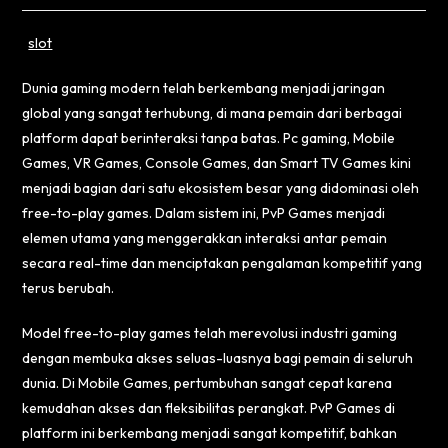
slot
Dunia gaming modern telah berkembang menjadi jaringan
global yang sangat terhubung, di mana pemain dari berbagai
platform dapat berinteraksi tanpa batas. Pc gaming, Mobile
Games, VR Games, Console Games, dan Smart TV Games kini
menjadi bagian dari satu ekosistem besar yang didominasi oleh
free-to-play games. Dalam sistem ini, PvP Games menjadi
elemen utama yang menggerakkan interaksi antar pemain
secara real-time dan menciptakan pengalaman kompetitif yang
terus berubah.
Model free-to-play games telah merevolusi industri gaming
dengan membuka akses seluas-luasnya bagi pemain di seluruh
dunia. Di Mobile Games, pertumbuhan sangat cepat karena
kemudahan akses dan fleksibilitas perangkat. PvP Games di
platform ini berkembang menjadi sangat kompetitif, bahkan