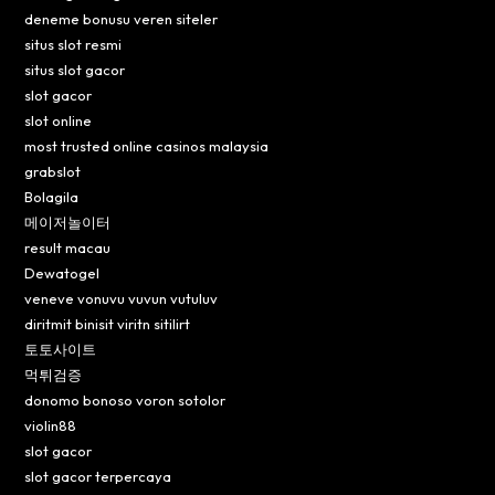
deneme bonusu veren siteler
situs slot resmi
situs slot gacor
slot gacor
slot online
most trusted online casinos malaysia
grabslot
Bolagila
메이저놀이터
result macau
Dewatogel
veneve vonuvu vuvun vutuluv
diritmit binisit viritn sitilirt
토토사이트
먹튀검증
donomo bonoso voron sotolor
violin88
slot gacor
slot gacor terpercaya