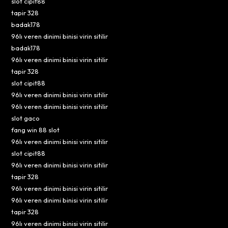
slot cipit88
tapir 328
badak178
96lı veren dinimi binisi virin sitilir
badak178
96lı veren dinimi binisi virin sitilir
tapir 328
slot cipit88
96lı veren dinimi binisi virin sitilir
96lı veren dinimi binisi virin sitilir
slot gaco
fang win 88 slot
96lı veren dinimi binisi virin sitilir
slot cipit88
96lı veren dinimi binisi virin sitilir
tapir 328
96lı veren dinimi binisi virin sitilir
96lı veren dinimi binisi virin sitilir
tapir 328
96lı veren dinimi binisi virin sitilir