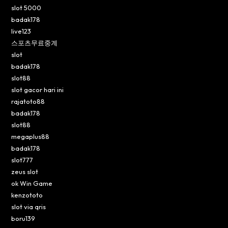
slot 5000
badak178
live123
스포츠무료중계
slot
badak178
slot88
slot gacor hari ini
rajatoto88
badak178
slot88
megaplus88
badak178
slot777
zeus slot
ok Win Game
kenzototo
slot via qris
boru139