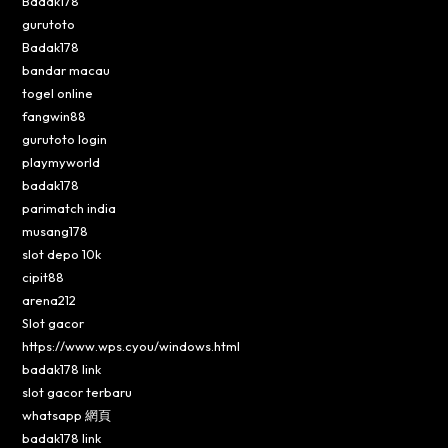
Badak178
gurutoto
Badak178
bandar macau
togel online
fangwin88
gurutoto login
playmyworld
badak178
parimatch india
musang178
slot depo 10k
cipit88
arena212
Slot gacor
https://www.wps.cyou/windows.html
badak178 link
slot gacor terbaru
whatsapp 網頁
badak178 link