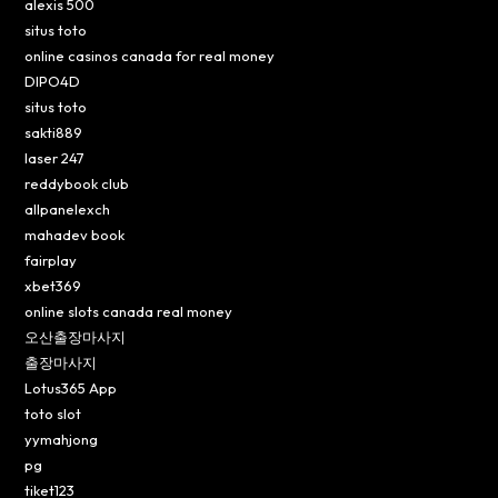
alexis 500
situs toto
online casinos canada for real money
DIPO4D
situs toto
sakti889
laser 247
reddybook club
allpanelexch
mahadev book
fairplay
xbet369
online slots canada real money
오산출장마사지
출장마사지
Lotus365 App
toto slot
yymahjong
pg
tiket123