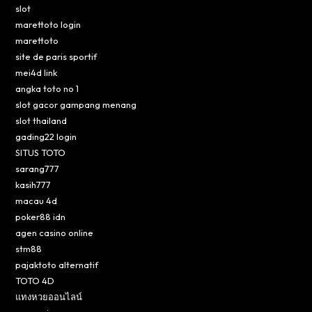
slot
marettoto login
marettoto
site de paris sportif
mei4d link
angka toto no 1
slot gacor gampang menang
slot thailand
gading22 login
SITUS TOTO
sarang777
kasih777
macau 4d
poker88 idn
agen casino online
stm88
pajaktoto alternatif
TOTO 4D
แทงหวยออนไลน์