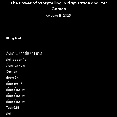
The Power of Storytelling in PlayStation and PSP
Games
June 18, 2025
Blog Roll
เว็บพนัน ฝากขั้นต่ำ 1 บาท
slot gacor 4d
เว็บตรงสล็อต
Casijon
depo 5k
สล็อตpgแท้
สล็อตเว็บตรง
สล็อตเว็บตรง
สล็อตเว็บตรง
Tapir328
slot