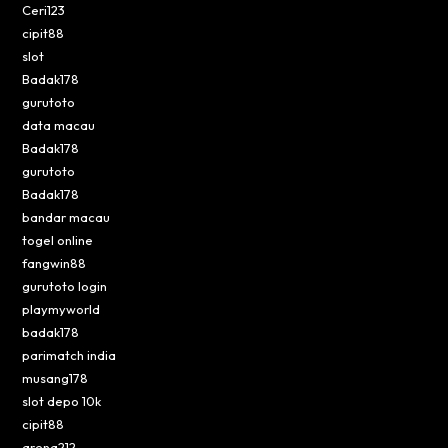
Ceri123
cipit88
slot
Badak178
gurutoto
data macau
Badak178
gurutoto
Badak178
bandar macau
togel online
fangwin88
gurutoto login
playmyworld
badak178
parimatch india
musang178
slot depo 10k
cipit88
arena212