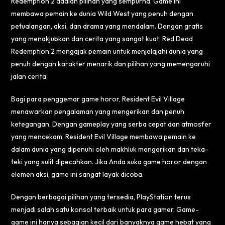
Redemption 2 adalah pilihan yang sempurna. Game ini
membawa pemain ke dunia Wild West yang penuh dengan
petualangan, aksi, dan drama yang mendalam. Dengan grafis
yang menakjubkan dan cerita yang sangat kuat, Red Dead
Redemption 2 mengajak pemain untuk menjelajahi dunia yang
penuh dengan karakter menarik dan pilihan yang memengaruhi
jalan cerita.
Bagi para penggemar game horor, Resident Evil Village
menawarkan pengalaman yang mengerikan dan penuh
ketegangan. Dengan gameplay yang serba cepat dan atmosfer
yang mencekam, Resident Evil Village membawa pemain ke
dalam dunia yang dipenuhi oleh makhluk mengerikan dan teka-
teki yang sulit dipecahkan. Jika Anda suka game horor dengan
elemen aksi, game ini sangat layak dicoba.
Dengan berbagai pilihan yang tersedia, PlayStation terus
menjadi salah satu konsol terbaik untuk para gamer. Game-
game ini hanya sebagian kecil dari banyaknya game hebat yang