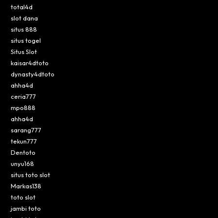
total4d
slot dana
situs 888
situs togel
Situs Slot
kaisar4dtoto
dynasty4dtoto
ahha4d
ceria777
mpo888
ahha4d
sarang777
tekun777
Dentoto
unyu168
situs toto slot
Markas138
toto slot
jambi toto