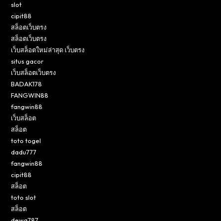
slot
cipit88
สล็อตเว็บตรง
สล็อตเว็บตรง
เว็บสล็อตใหม่ล่าสุด เว็บตรง
situs gacor
เว็บสล็อตเว็บตรง
BADAK178
FANGWIN88
fangwin88
เว็บสล็อต
สล็อต
toto togel
dadu777
fangwin88
cipit88
สล็อต
toto slot
สล็อต
dewa787