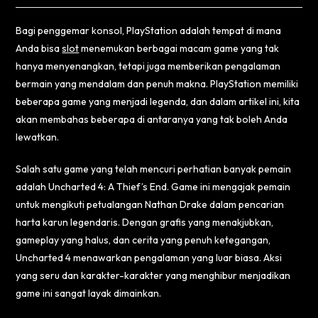
Bagi penggemar konsol, PlayStation adalah tempat di mana
Anda bisa
slot
menemukan berbagai macam game yang tak
hanya menyenangkan, tetapi juga memberikan pengalaman
bermain yang mendalam dan penuh makna. PlayStation memiliki
beberapa game yang menjadi legenda, dan dalam artikel ini, kita
akan membahas beberapa di antaranya yang tak boleh Anda
lewatkan.
Salah satu game yang telah mencuri perhatian banyak pemain
adalah Uncharted 4: A Thief’s End. Game ini mengajak pemain
untuk mengikuti petualangan Nathan Drake dalam pencarian
harta karun legendaris. Dengan grafis yang menakjubkan,
gameplay yang halus, dan cerita yang penuh ketegangan,
Uncharted 4 menawarkan pengalaman yang luar biasa. Aksi
yang seru dan karakter-karakter yang menghibur menjadikan
game ini sangat layak dimainkan.