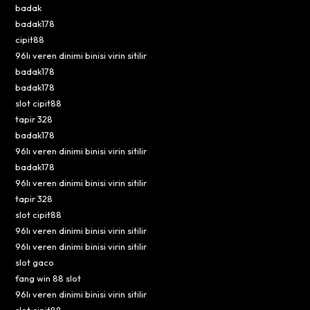
badak
badak178
cipit88
96lı veren dinimi binisi virin sitilir
badak178
badak178
slot cipit88
tapir 328
badak178
96lı veren dinimi binisi virin sitilir
badak178
96lı veren dinimi binisi virin sitilir
tapir 328
slot cipit88
96lı veren dinimi binisi virin sitilir
96lı veren dinimi binisi virin sitilir
slot gaco
fang win 88 slot
96lı veren dinimi binisi virin sitilir