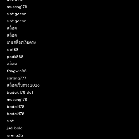
musang178
slot gacor
slot gacor
สล็อต
สล็อต
เกมสล็อตเว็บตรง
slot88
podk888
สล็อต
fangwin88
sarang777
สล็อตเว็บตรง 2026
badak 178 slot
musang178
badak178
badak178
slot
judi bola
arena212