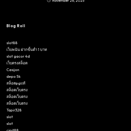
November 26, 2025
Blog Roll
slot88
เว็บพนัน ฝากขั้นต่ำ 1 บาท
slot gacor 4d
เว็บตรงสล็อต
Casijon
depo 5k
สล็อตpgแท้
สล็อตเว็บตรง
สล็อตเว็บตรง
สล็อตเว็บตรง
Tapir328
slot
slot
cipit88