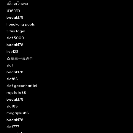
สล็อตเว็บตรง
บาคาร่า
badak178
hongkong pools
Situs togel
slot 5000
badak178
live123
스포츠무료중계
slot
badak178
slot88
slot gacor hari ini
rajatoto88
badak178
slot88
megaplus88
badak178
slot777