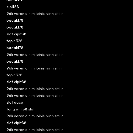
cipit88
96lı veren dinimi binisi virin sitilir
badak178
badak178
slot cipit88
tapir 328
badak178
96lı veren dinimi binisi virin sitilir
badak178
96lı veren dinimi binisi virin sitilir
tapir 328
slot cipit88
96lı veren dinimi binisi virin sitilir
96lı veren dinimi binisi virin sitilir
slot gaco
fang win 88 slot
96lı veren dinimi binisi virin sitilir
slot cipit88
96lı veren dinimi binisi virin sitilir