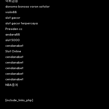
먹튀검증
donomo bonoso voron sotolor
violin88
slot gacor
slot gacor terpercaya
Presiden cc
andara88
slot 5000
cendanabet
Slot Online
cendanabet
cendanabet
cendanabet
cendanabet
cendanabet
NBA중계
[include_links_php]