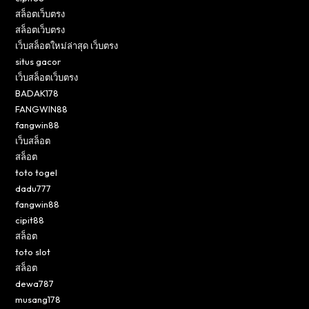
สล็อตเว็บตรง
สล็อตเว็บตรง
เว็บสล็อตใหม่ล่าสุด เว็บตรง
situs gacor
เว็บสล็อตเว็บตรง
BADAK178
FANGWIN88
fangwin88
เว็บสล็อต
สล็อต
toto togel
dadu777
fangwin88
cipit88
สล็อต
toto slot
สล็อต
dewa787
musang178