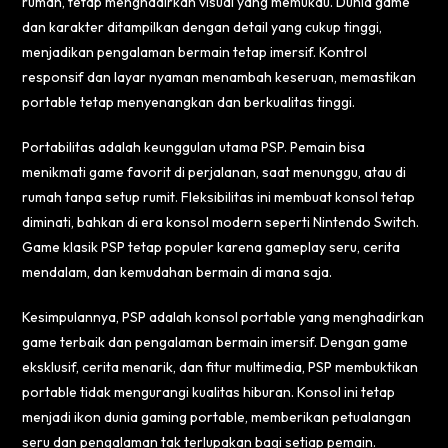
rumah, tetap menghadirkan visual yang memukau. Dunia game
dan karakter ditampilkan dengan detail yang cukup tinggi,
menjadikan pengalaman bermain tetap imersif. Kontrol
responsif dan layar nyaman menambah keseruan, memastikan
portable tetap menyenangkan dan berkualitas tinggi.
Portabilitas adalah keunggulan utama PSP. Pemain bisa
menikmati game favorit di perjalanan, saat menunggu, atau di
rumah tanpa setup rumit. Fleksibilitas ini membuat konsol tetap
diminati, bahkan di era konsol modern seperti Nintendo Switch.
Game klasik PSP tetap populer karena gameplay seru, cerita
mendalam, dan kemudahan bermain di mana saja.
Kesimpulannya, PSP adalah konsol portable yang menghadirkan
game terbaik dan pengalaman bermain imersif. Dengan game
eksklusif, cerita menarik, dan fitur multimedia, PSP membuktikan
portable tidak mengurangi kualitas hiburan. Konsol ini tetap
menjadi ikon dunia gaming portable, memberikan petualangan
seru dan pengalaman tak terlupakan bagi setiap pemain.