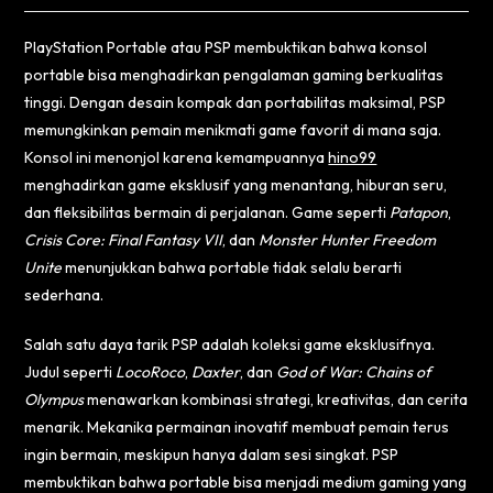
PlayStation Portable atau PSP membuktikan bahwa konsol
portable bisa menghadirkan pengalaman gaming berkualitas
tinggi. Dengan desain kompak dan portabilitas maksimal, PSP
memungkinkan pemain menikmati game favorit di mana saja.
Konsol ini menonjol karena kemampuannya
hino99
menghadirkan game eksklusif yang menantang, hiburan seru,
dan fleksibilitas bermain di perjalanan. Game seperti
Patapon
,
Crisis Core: Final Fantasy VII
, dan
Monster Hunter Freedom
Unite
menunjukkan bahwa portable tidak selalu berarti
sederhana.
Salah satu daya tarik PSP adalah koleksi game eksklusifnya.
Judul seperti
LocoRoco
,
Daxter
, dan
God of War: Chains of
Olympus
menawarkan kombinasi strategi, kreativitas, dan cerita
menarik. Mekanika permainan inovatif membuat pemain terus
ingin bermain, meskipun hanya dalam sesi singkat. PSP
membuktikan bahwa portable bisa menjadi medium gaming yang