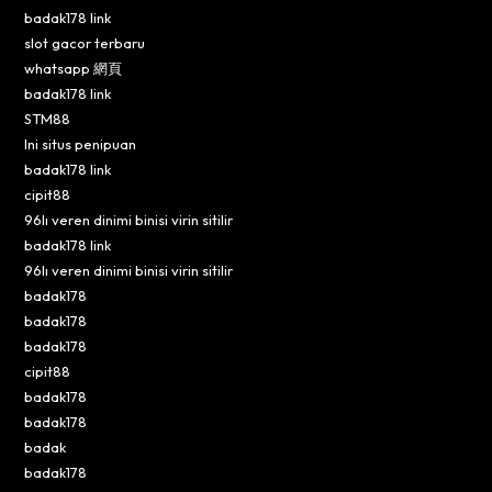
badak178 link
slot gacor terbaru
whatsapp 網頁
badak178 link
STM88
Ini situs penipuan
badak178 link
cipit88
96lı veren dinimi binisi virin sitilir
badak178 link
96lı veren dinimi binisi virin sitilir
badak178
badak178
badak178
cipit88
badak178
badak178
badak
badak178