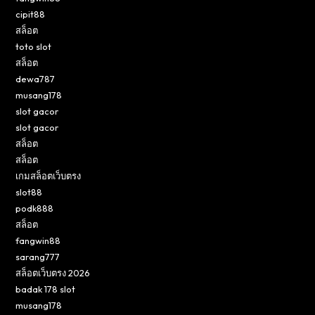
cipit88
สล็อต
toto slot
สล็อต
dewa787
musang178
slot gacor
slot gacor
สล็อต
สล็อต
เกมสล็อตเว็บตรง
slot88
podk888
สล็อต
fangwin88
sarang777
สล็อตเว็บตรง 2026
badak 178 slot
musang178