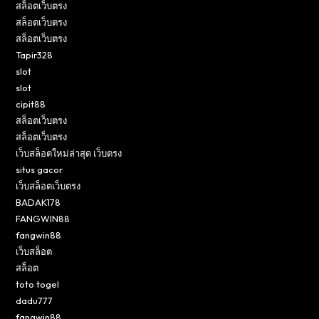
สล็อตเว็บตรง
สล็อตเว็บตรง
สล็อตเว็บตรง
Tapir328
slot
slot
cipit88
สล็อตเว็บตรง
สล็อตเว็บตรง
เว็บสล็อตใหม่ล่าสุด เว็บตรง
situs gacor
เว็บสล็อตเว็บตรง
BADAK178
FANGWIN88
fangwin88
เว็บสล็อต
สล็อต
toto togel
dadu777
fangwin88