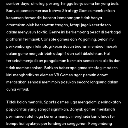
sumber daya, strategi perang, hingga kerja sama tim yang baik.
Banyak pemain merasa bahwa Strategy Games memberikan
kepuasan tersendiri karena kemenangan tidak hanya
ditentukan oleh kecepatan tangan, tetapi juga kecerdasan
dalam menyusun taktik. Genre ini berkembang pesat di berbagai
platform termasuk Console games dan Pc gaming. Selain itu,
perkembangan teknologi kecerdasan buatan membuat musuh
dalam game menjadi lebih adaptif dan sulit dikalahkan. Hal
tersebut menjadikan pengalaman bermain semakin realistis dan
tidak membosankan. Bahkan beberapa game strategi modern
kini menghadirkan elemen VR Games agar pemain dapat
merasakan sensasi memimpin pasukan secara langsung dalam
dunia virtual.
Tidak kalah menarik, Sports gsmes juga mengalami peningkatan
popularitas yang sangat signifikan. Banyak gamer menikmati
permainan olahraga karena mampu menghadirkan atmosfer
kompetisi layaknya pertandingan sungguhan. Pengembang