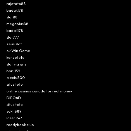
rajatoto88
badak178
slot88
megaplus88
badak178
slot777
zeus slot
ok Win Game
kenzototo
slot via qris
boru139
alexis 500
situs toto
online casinos canada for real money
DIPO4D
situs toto
sakti889
laser 247
reddybook club