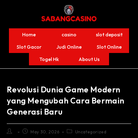
Home
casino
slot deposit
Slot Gacor
Judi Online
Slot Online
Togel Hk
About Us
Revolusi Dunia Game Modern
yang Mengubah Cara Bermain
Generasi Baru
May 30, 2026
Uncategorized