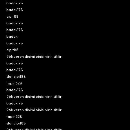
badak178
badak178
cipit88
badak178
badak178
badak
badak178
cipit88
96lı veren dinimi binisi virin sitilir
badak178
badak178
slot cipit88
tapir 328
badak178
96lı veren dinimi binisi virin sitilir
badak178
96lı veren dinimi binisi virin sitilir
tapir 328
slot cipit88
96lı veren dinimi binisi virin sitilir