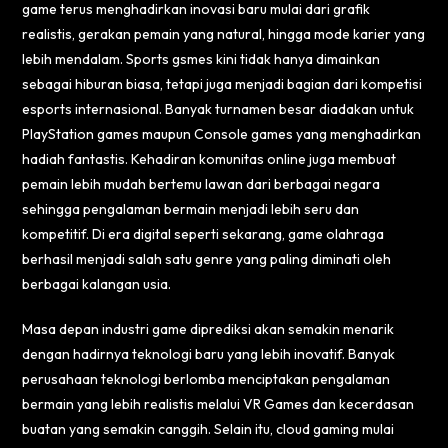
game terus menghadirkan inovasi baru mulai dari grafik
realistis, gerakan pemain yang natural, hingga mode karier yang
lebih mendalam. Sports gsmes kini tidak hanya dimainkan
sebagai hiburan biasa, tetapi juga menjadi bagian dari kompetisi
esports internasional. Banyak turnamen besar diadakan untuk
PlayStation games maupun Console games yang menghadirkan
hadiah fantastis. Kehadiran komunitas online juga membuat
pemain lebih mudah bertemu lawan dari berbagai negara
sehingga pengalaman bermain menjadi lebih seru dan
kompetitif. Di era digital seperti sekarang, game olahraga
berhasil menjadi salah satu genre yang paling diminati oleh
berbagai kalangan usia.
Masa depan industri game diprediksi akan semakin menarik
dengan hadirnya teknologi baru yang lebih inovatif. Banyak
perusahaan teknologi berlomba menciptakan pengalaman
bermain yang lebih realistis melalui VR Games dan kecerdasan
buatan yang semakin canggih. Selain itu, cloud gaming mulai