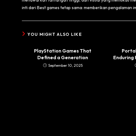
menawarkan tantangan tinggi, dan visual yang memukau mem
inti dari Best games tetap sama: memberikan pengalaman im
YOU MIGHT ALSO LIKE
PlayStation Games That
Porta
Defined a Generation
Enduring
September 10, 2025