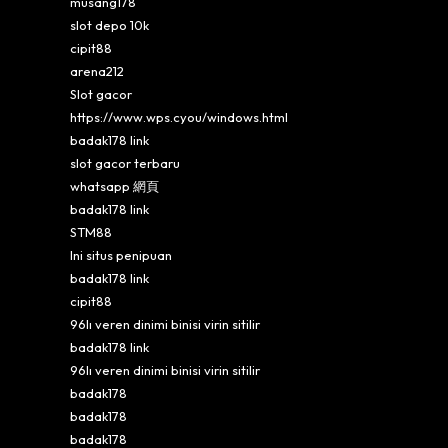
musang178
slot depo 10k
cipit88
arena212
Slot gacor
https://www.wps.cyou/windows.html
badak178 link
slot gacor terbaru
whatsapp 網頁
badak178 link
STM88
Ini situs penipuan
badak178 link
cipit88
96lı veren dinimi binisi virin sitilir
badak178 link
96lı veren dinimi binisi virin sitilir
badak178
badak178
badak178