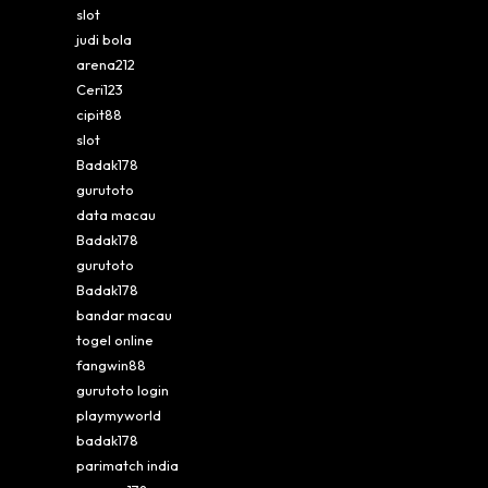
slot
judi bola
arena212
Ceri123
cipit88
slot
Badak178
gurutoto
data macau
Badak178
gurutoto
Badak178
bandar macau
togel online
fangwin88
gurutoto login
playmyworld
badak178
parimatch india