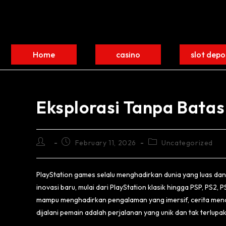
Home
casino
slot depo
Eksplorasi Tanpa Batas
February 11, 2026
Uncategorized
PlayStation games selalu menghadirkan dunia yang luas da
inovasi baru, mulai dari PlayStation klasik hingga PSP, PS2,
mampu menghadirkan pengalaman yang imersif, cerita men
dijalani pemain adalah perjalanan yang unik dan tak terlupa