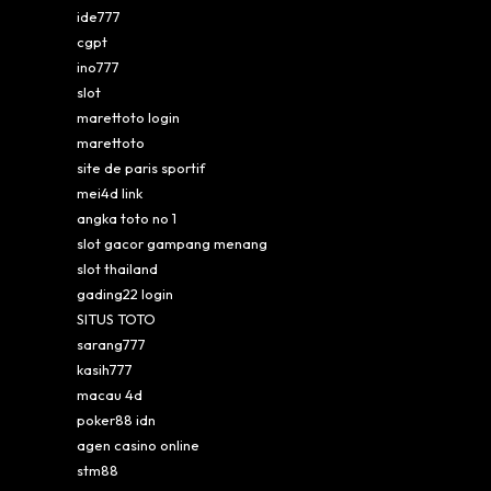
ide777
cgpt
ino777
slot
marettoto login
marettoto
site de paris sportif
mei4d link
angka toto no 1
slot gacor gampang menang
slot thailand
gading22 login
SITUS TOTO
sarang777
kasih777
macau 4d
poker88 idn
agen casino online
stm88