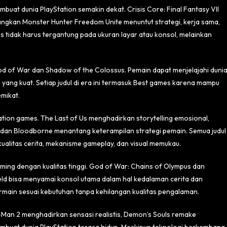
t dunia PlayStation semakin dekat. Crisis Core: Final Fantasy VII
ngkan Monster Hunter Freedom Unite menuntut strategi, kerja sama,
 tidak harus tergantung pada ukuran layar atau konsol, melainkan
d of War dan Shadow of the Colossus. Pemain dapat menjelajahi duni
yang kuat. Setiap judul di era ini termasuk Best games karena mampu
mikat.
ion games. The Last of Us menghadirkan storytelling emosional,
, dan Bloodborne menantang keterampilan strategi pemain. Semua judul
alitas cerita, mekanisme gameplay, dan visual memukau.
ing dengan kualitas tinggi. God of War: Chains of Olympus dan
d bisa menyamai konsol utama dalam hal kedalaman cerita dan
main sesuai kebutuhan tanpa kehilangan kualitas pengalaman.
Man 2 menghadirkan sensasi realistis, Demon’s Souls remake