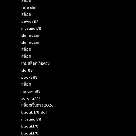
สล็อต
toto slot
สล็อต
dewa787
musang178
slot gacor
slot gacor
สล็อต
สล็อต
เกมสล็อตเว็บตรง
slot88
podk888
สล็อต
fangwin88
sarang777
สล็อตเว็บตรง 2026
badak 178 slot
musang178
badak178
badak178