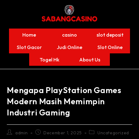
Home
casino
slot deposit
Slot Gacor
Judi Online
Slot Online
Togel Hk
About Us
Mengapa PlayStation Games
Modern Masih Memimpin
Industri Gaming
admin
December 1, 2025
Uncategorized