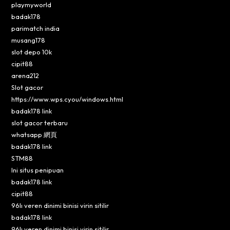
playmyworld
badak178
parimatch india
musang178
slot depo 10k
cipit88
arena212
Slot gacor
https://www.wps.cyou/windows.html
badak178 link
slot gacor terbaru
whatsapp 網頁
badak178 link
STM88
Ini situs penipuan
badak178 link
cipit88
96lı veren dinimi binisi virin sitilir
badak178 link
96lı veren dinimi binisi virin sitilir