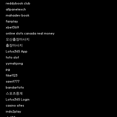
reddybook club
allpanelexch
mahadev book
fairplay
xbet369
online slots canada real money
오산출장마사지
출장마사지
Lotus365 App
toto slot
yymahjong
pg
tiket123
sawit777
bandartoto
스포츠중계
Lotus365 Login
casino sites
indo2play