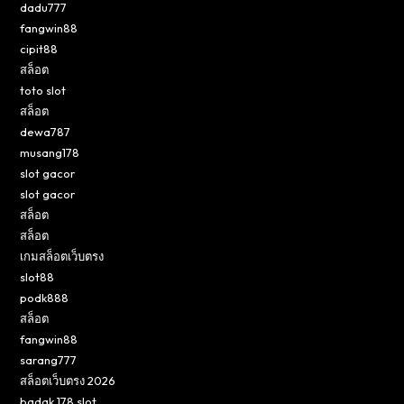
dadu777
fangwin88
cipit88
สล็อต
toto slot
สล็อต
dewa787
musang178
slot gacor
slot gacor
สล็อต
สล็อต
เกมสล็อตเว็บตรง
slot88
podk888
สล็อต
fangwin88
sarang777
สล็อตเว็บตรง 2026
badak 178 slot