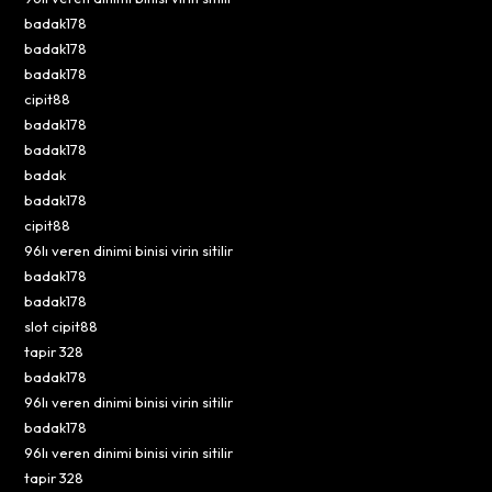
badak178
badak178
badak178
cipit88
badak178
badak178
badak
badak178
cipit88
96lı veren dinimi binisi virin sitilir
badak178
badak178
slot cipit88
tapir 328
badak178
96lı veren dinimi binisi virin sitilir
badak178
96lı veren dinimi binisi virin sitilir
tapir 328