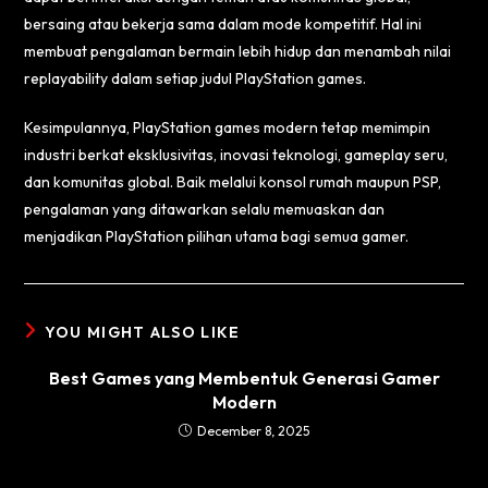
bersaing atau bekerja sama dalam mode kompetitif. Hal ini
membuat pengalaman bermain lebih hidup dan menambah nilai
replayability dalam setiap judul PlayStation games.
Kesimpulannya, PlayStation games modern tetap memimpin
industri berkat eksklusivitas, inovasi teknologi, gameplay seru,
dan komunitas global. Baik melalui konsol rumah maupun PSP,
pengalaman yang ditawarkan selalu memuaskan dan
menjadikan PlayStation pilihan utama bagi semua gamer.
YOU MIGHT ALSO LIKE
Best Games yang Membentuk Generasi Gamer
Modern
December 8, 2025